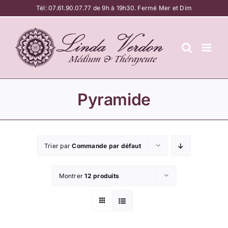
Passer
Tél:
07.61.90.07.77
de 9h à 19h30. Fermé Mer et Dim
au
contenu
Pyramide
Trier par
Commande par défaut
Montrer
12 produits