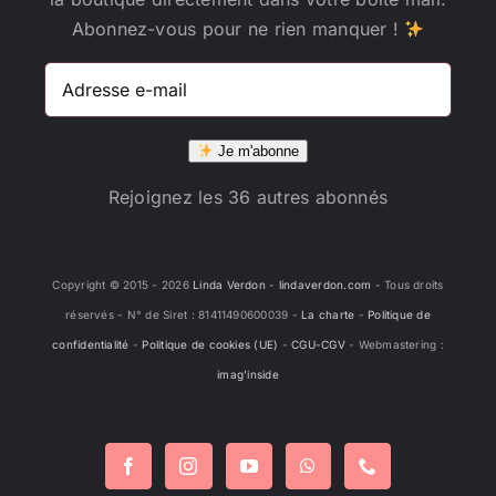
Abonnez-vous pour ne rien manquer !
Adresse
e-
mail
Je m'abonne
Rejoignez les 36 autres abonnés
Copyright © 2015 -
2026
Linda Verdon
-
lindaverdon.com
- Tous droits
réservés - N° de Siret : 81411490600039 -
La charte
-
Politique de
confidentialité
-
Politique de cookies (UE)
-
CGU-CGV
- Webmastering :
imag'inside