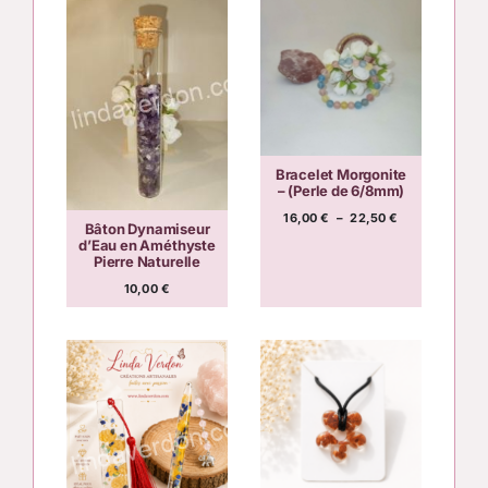
Bracelet Morgonite
– (Perle de 6/8mm)
Plage
16,00
€
–
22,50
€
Bâton Dynamiseur
de
d’Eau en Améthyste
prix :
Pierre Naturelle
16,00 €
à
10,00
€
22,50 €