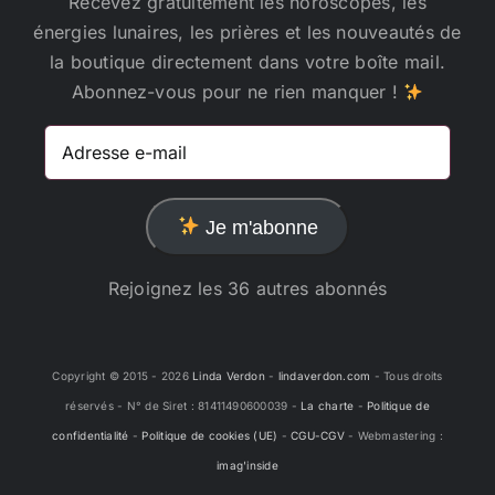
Recevez gratuitement les horoscopes, les
énergies lunaires, les prières et les nouveautés de
la boutique directement dans votre boîte mail.
Abonnez-vous pour ne rien manquer !
Adresse
e-
mail
Je m'abonne
Rejoignez les 36 autres abonnés
Copyright © 2015 -
2026
Linda Verdon
-
lindaverdon.com
- Tous droits
réservés - N° de Siret : 81411490600039 -
La charte
-
Politique de
confidentialité
-
Politique de cookies (UE)
-
CGU-CGV
- Webmastering :
imag'inside