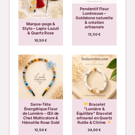
Pendentif Fleur
Lumineuse –
Goldstone naturelle
& création
Marque-page &
artisanale
Stylo – Lapis-Lazuli
& Quartz Rose
12,50
€
10,50
€
Serre-Tête
Bracelet
Énergétique Fleur
“Lumière &
de Lumière – Œil de
Équilibre” Bracelet
Chat Multicolore &
artisanal en Quartz
Hématite Rose Gold
Rutile & Citrine
12,50
€
24,00
€