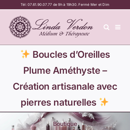
Passer
Tél:
07.61.90.07.77
de 9h à 19h30. Fermé Mer et Dim
au
contenu
Boucles d’Oreilles
Plume Améthyste –
Création artisanale avec
pierres naturelles
Boutique