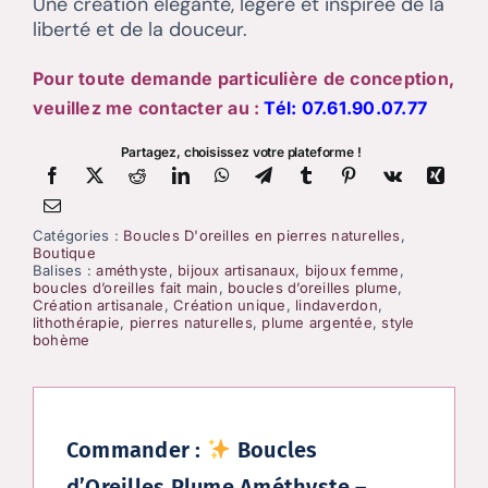
Une création élégante, légère et inspirée de la
liberté et de la douceur.
Pour toute demande particulière de conception,
veuillez me contacter au :
Tél:
07.61.90.07.77
Partagez, choisissez votre plateforme !
Catégories :
Boucles D'oreilles en pierres naturelles
,
Boutique
Balises :
améthyste
,
bijoux artisanaux
,
bijoux femme
,
boucles d’oreilles fait main
,
boucles d’oreilles plume
,
Création artisanale
,
Création unique
,
lindaverdon
,
lithothérapie
,
pierres naturelles
,
plume argentée
,
style
bohème
Commander :
Boucles
d’Oreilles Plume Améthyste –