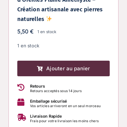
Création artisanale avec pierres
naturelles
5,50
€
1 en stock
1 en stock
quantité
de
Ajouter au panier
Boucles
Retours
d’Oreilles
Retours acceptés sous 14 jours
Plume
Emballage sécurisé
Améthyste
Vos articles arriveront en un seul morceau
–
Livraison Rapide
Création
Frais pour votre livraison les moins chers