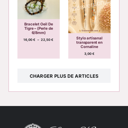
Bracelet Oeil De
Tigre – (Perle de
6/8mm)
Stylo artisanal
Plage
16,00
€
–
22,50
€
transparent en
de
Cornaline
prix :
16,00 €
3,00
€
à
22,50 €
CHARGER PLUS DE ARTICLES