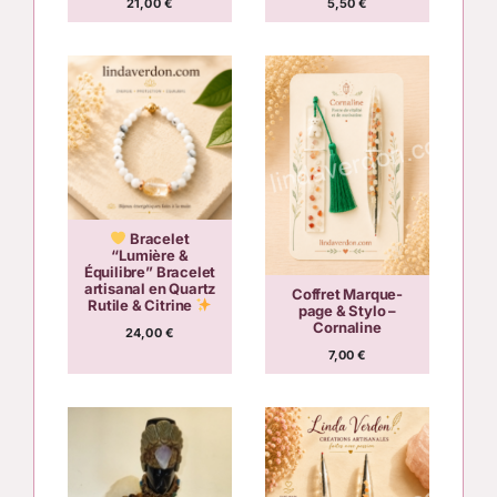
21,00
€
5,50
€
Bracelet
“Lumière &
Équilibre” Bracelet
artisanal en Quartz
Coffret Marque-
Rutile & Citrine
page & Stylo –
Cornaline
24,00
€
7,00
€