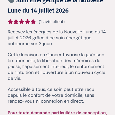
Soin Énergétique de la Nouvelle
Lune du 14 Juillet 2026
(
1
avis client)
Noté
1
5.00
sur
Recevez les énergies de la Nouvelle Lune du 14
5 basé sur
juillet 2026 grâce à ce soin énergétique
notation
autonome sur 3 jours.
client
Cette lunaison en Cancer favorise la guérison
émotionnelle, la libération des mémoires du
passé, l’apaisement intérieur, le renforcement
de l’intuition et l’ouverture à un nouveau cycle
de vie.
Accessible à tous, ce soin peut être reçu
depuis le confort de votre domicile, sans
rendez-vous ni connexion en direct.
Pour toute demande particulière de conception,