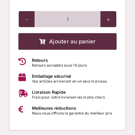
quantité
de
Ajouter au panier
Soin
Énergétique
Retours
de
Retours acceptés sous 14 jours
la
Emballage sécurisé
Nouvelle
Vos articles arriveront en un seul morceau
Lune
Livraison Rapide
du
Frais pour votre livraison les moins chers
14
Meilleures réductions
Juillet
Nous vous offrons la garantie du meilleur prix
2026