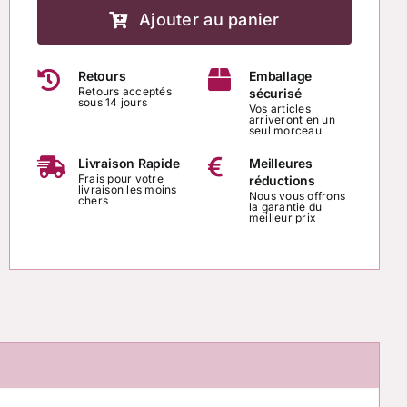
de
Ajouter au panier
Bracelet
Retours
Emballage
“Om
Retours acceptés
sécurisé
sous 14 jours
Harmonie
Vos articles
arriveront en un
seul morceau
Énergétique”
Bracelet
Livraison Rapide
Meilleures
Frais pour votre
réductions
artisanal
livraison les moins
Nous vous offrons
chers
en
la garantie du
meilleur prix
Obsidienne
noire
Om,
Grenat
&
Amazonite