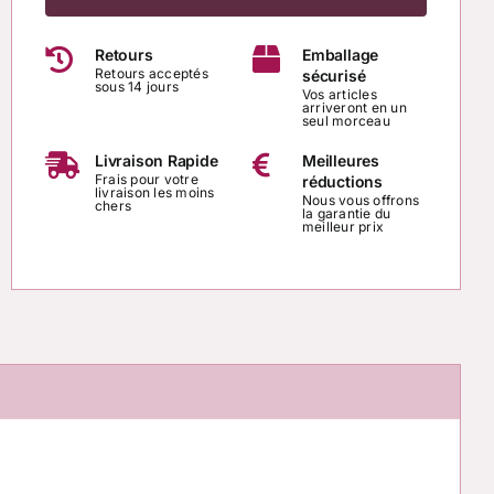
Bracelet
Retours
Emballage
“Pure
Retours acceptés
sécurisé
sous 14 jours
Harmonie”
Vos articles
arriveront en un
seul morceau
Bracelet
artisanal
Livraison Rapide
Meilleures
Frais pour votre
réductions
en
livraison les moins
Nous vous offrons
chers
Quartz
la garantie du
meilleur prix
Rutile
&
Agate
marbrée