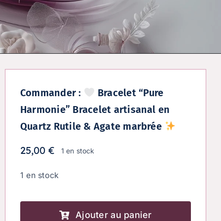
Commander :
Bracelet “Pure
Harmonie” Bracelet artisanal en
Quartz Rutile & Agate marbrée
25,00
€
1 en stock
1 en stock
quantité
de
Ajouter au panier