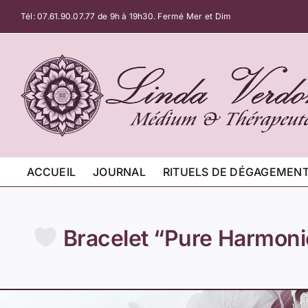
Passer
Tél:
07.61.90.07.77
de 9h à 19h30. Fermé Mer et Dim
au
contenu
ACCUEIL
JOURNAL
RITUELS DE DÉGAGEMEN
Bracelet “Pure Harmonie