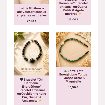
Harmonie” Bracelet
artisanal en Quartz
Lot de 8 bâtons à
Rutile & Agate
cheveux artisanaux
marbrée
en pierres naturelles
25,00
€
27,50
€
Serre-Tête
Énergétique Tortue
– Jaspe Arbre &
Bracelet “Om
Magnésite
Harmonie
Énergétique”
10,50
€
Bracelet artisanal
en Obsidienne noire
Om, Grenat &
Amazonite