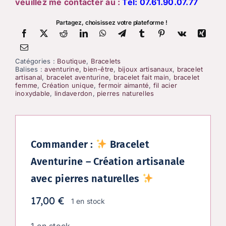
veuillez me contacter au :
Tél:
07.61.90.07.77
Partagez, choisissez votre plateforme !
Catégories :
Boutique
,
Bracelets
Balises :
aventurine
,
bien-être
,
bijoux artisanaux
,
bracelet
artisanal
,
bracelet aventurine
,
bracelet fait main
,
bracelet
femme
,
Création unique
,
fermoir aimanté
,
fil acier
inoxydable
,
lindaverdon
,
pierres naturelles
Commander :
Bracelet
Aventurine – Création artisanale
avec pierres naturelles
17,00
€
1 en stock