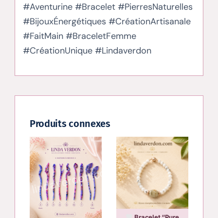
#Aventurine #Bracelet #PierresNaturelles
#BijouxÉnergétiques #CréationArtisanale
#FaitMain #BraceletFemme
#CréationUnique #Lindaverdon
Produits connexes
Bracelet “Pure