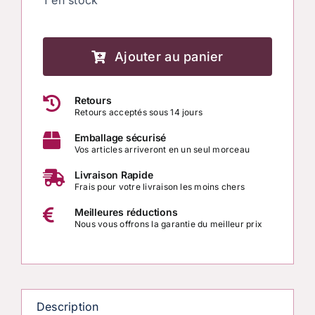
1 en stock
quantité
de
Ajouter au panier
Bracelet
Retours
Aventurine
Retours acceptés sous 14 jours
–
Emballage sécurisé
Création
Vos articles arriveront en un seul morceau
artisanale
Livraison Rapide
avec
Frais pour votre livraison les moins chers
pierres
Meilleures réductions
naturelles
Nous vous offrons la garantie du meilleur prix
Description