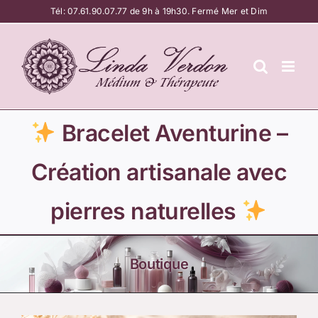
Passer
Tél:
07.61.90.07.77
de 9h à 19h30. Fermé Mer et Dim
au
contenu
Bracelet Aventurine –
Création artisanale avec
pierres naturelles
Boutique