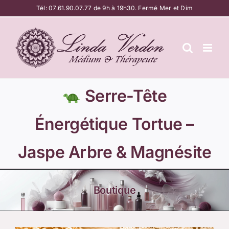
Passer
Tél:
07.61.90.07.77
de 9h à 19h30. Fermé Mer et Dim
au
contenu
Serre-Tête
Énergétique Tortue –
Jaspe Arbre & Magnésite
Boutique