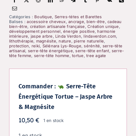
Catégories :
Boutique
,
Serres-tétes et Barettes
Balises :
accessoire cheveux
,
ancrage
,
bien-être
,
cadeau
bien-être
,
création artisanale française
,
Création unique
,
développement personnel
,
énergie positive
,
harmonie
intérieure
,
jaspe arbre
,
Linda Verdon
,
lindaverdon.com
,
lithothérapie
,
magnésite
,
nature
,
pierre naturelle
,
protection
,
reiki
,
Sélénara Lys-Rouge
,
sérénité
,
serre-tête
artisanal
,
serre-tête énergétique
,
serre-tête enfant
,
serre-
tête femme
,
serre-tête homme
,
tortue
,
tree agate
Commander :
Serre-Tête
Énergétique Tortue – Jaspe Arbre
& Magnésite
10,50
€
1 en stock
1 en stock