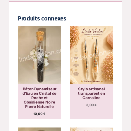
Produits connexes
Bâton Dynamiseur
Stylo artisanal
d’Eau en Cristal de
transparent en
Roche et
Cornaline
Obsidienne Noire
3,00
€
Pierre Naturelle
10,00
€