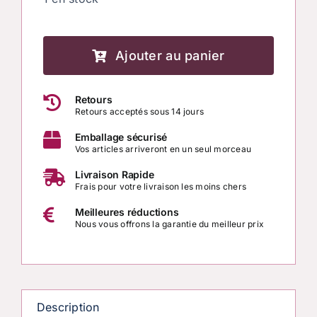
quantité
de
Ajouter au panier
Serre-
Retours
Tête
Retours acceptés sous 14 jours
Énergétique
Emballage sécurisé
Tortue
Vos articles arriveront en un seul morceau
–
Livraison Rapide
Jaspe
Frais pour votre livraison les moins chers
Arbre
Meilleures réductions
&
Nous vous offrons la garantie du meilleur prix
Magnésite
Description