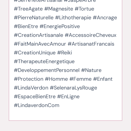
#SerreTeteArtisanal #JaspeArbre
#TreeAgate #Magnesite #Tortue
#PierreNaturelle #Lithotherapie #Ancrage
#BienEtre #EnergiePositive
#CreationArtisanale #AccessoireCheveux
#FaitMainAvecAmour #ArtisanatFrancais
#CreationUnique #Reiki
#TherapeuteEnergetique
#DeveloppementPersonnel #Nature
#Protection #Homme #Femme #Enfant
#LindaVerdon #SelenaraLysRouge
#EspaceBienEtre #EnLigne
#LindaverdonCom