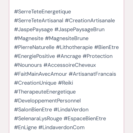
#SerreTeteEnergetique
#SerreTeteArtisanal #CreationArtisanale
#JaspePaysage #JaspePaysageBrun
#Magnesite #MagnesiteBrune
#PierreNaturelle #Lithotherapie #BienEtre
#EnergiePositive #Ancrage #Protection
#Nounours #AccessoireCheveux
#FaitMainAvecAmour #ArtisanatFrancais
#CreationUnique #Reiki
#TherapeuteEnergetique
#DeveloppementPersonnel
#SalonBienEtre #LindaVerdon
#SelenaraLysRouge #EspaceBienEtre
#EnLigne #LindaverdonCom