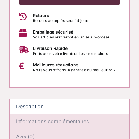
Serre-
Retours
Tête
Retours acceptés sous 14 jours
Énergétique
Emballage sécurisé
Petit
Vos articles arriveront en un seul morceau
Nounours
Livraison Rapide
–
Frais pour votre livraison les moins chers
Jaspe
Meilleures réductions
Paysage
Nous vous offrons la garantie du meilleur prix
Brun
&
Magnésite
Brune
Description
Informations complémentaires
Avis (0)