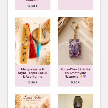
douceur
12,50
€
Marque-page &
Porte-Clés Sérénité
Stylo – Lapis-Lazuli
en Améthyste
& Aventurine
Naturelle
10,50
€
5,50
€