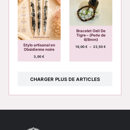
Bracelet Oeil De
Tigre – (Perle de
6/8mm)
Stylo artisanal en
Plage
16,00
€
–
22,50
€
Obsidienne noire
de
prix :
3,00
€
16,00 €
à
22,50 €
CHARGER PLUS DE ARTICLES