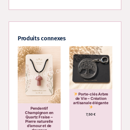
Produits connexes
Porte-clés Arbre
de Vie – Création
artisanale élégante
Pendentif
Champignon en
7,50
€
Quartz Fraise –
Pierre naturelle
d’amour et de