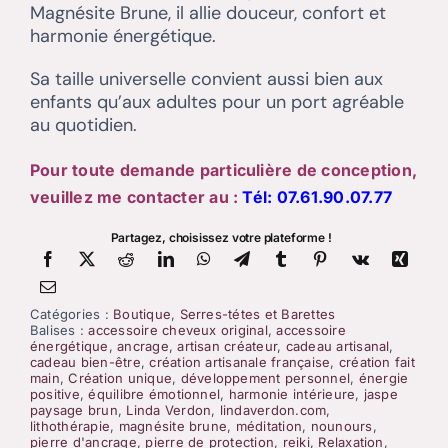
Magnésite Brune, il allie douceur, confort et
harmonie énergétique.
Sa taille universelle convient aussi bien aux
enfants qu’aux adultes pour un port agréable
au quotidien.
Pour toute demande particulière de conception,
veuillez me contacter au :
Tél:
07.61.90.07.77
Partagez, choisissez votre plateforme !
Catégories :
Boutique
,
Serres-tétes et Barettes
Balises :
accessoire cheveux original
,
accessoire
énergétique
,
ancrage
,
artisan créateur
,
cadeau artisanal
,
cadeau bien-être
,
création artisanale française
,
création fait
main
,
Création unique
,
développement personnel
,
énergie
positive
,
équilibre émotionnel
,
harmonie intérieure
,
jaspe
paysage brun
,
Linda Verdon
,
lindaverdon.com
,
lithothérapie
,
magnésite brune
,
méditation
,
nounours
,
pierre d'ancrage
,
pierre de protection
,
reiki
,
Relaxation
,