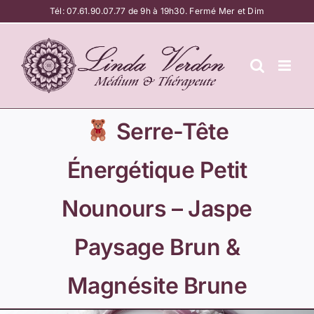
Passer
Tél:
07.61.90.07.77
de 9h à 19h30. Fermé Mer et Dim
au
contenu
Serre-Tête
Énergétique Petit
Nounours – Jaspe
Paysage Brun &
Magnésite Brune