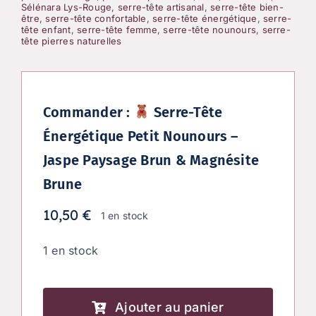
Sélénara Lys-Rouge
,
serre-tête artisanal
,
serre-tête bien-
être
,
serre-tête confortable
,
serre-tête énergétique
,
serre-
tête enfant
,
serre-tête femme
,
serre-tête nounours
,
serre-
tête pierres naturelles
Commander :
Serre-Tête
Énergétique Petit Nounours –
Jaspe Paysage Brun & Magnésite
Brune
10,50
€
1 en stock
1 en stock
quantité
de
Ajouter au panier